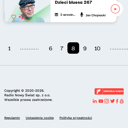
Dzieci bluesa 267
3 września 2025
Jan Chojnacki
...........
..........
1
6
7
8
9
10
Copyright © 2020-2026.
WSPIERAJ RADIO
Radio Nowy Świat sp. z o.o.
Wszelkie prawa zastrzeżone.
Regulamin
Ustawienia cookie
Polityka prywatności