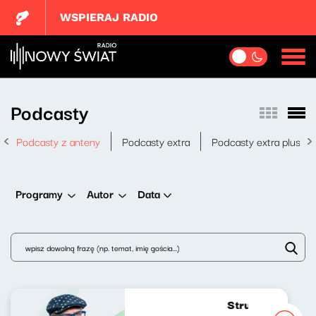
WSPIERAJ RADIO
Podcasty
Podcasty z anteny
Podcasty extra
Podcasty extra plus
Data
Programy
Autor
Strumień zdumie