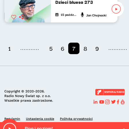
Dzieci bluesa 273
15 października 2025
Jan Chojnacki
...........
...........
1
5
6
7
8
9
Copyright © 2020-2026.
WSPIERAJ RADIO
Radio Nowy Świat sp. z o.o.
Wszelkie prawa zastrzeżone.
Regulamin
Ustawienia cookie
Polityka prywatności
Pion i poziom!