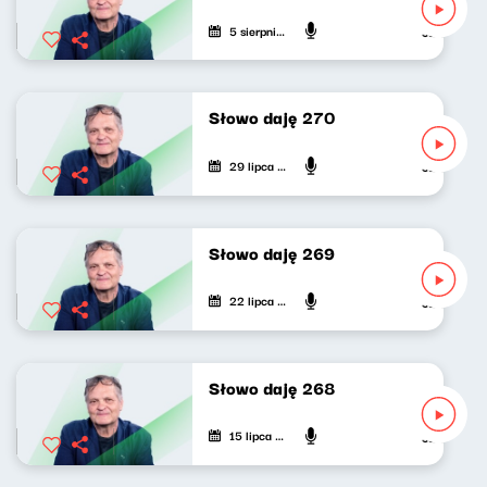
5 sierpnia 2026
Jarosław Mi
Słowo daję 270
29 lipca 2026
Jarosław Mi
Słowo daję 269
22 lipca 2026
Jarosław Mi
Słowo daję 268
15 lipca 2026
Jarosław Mi