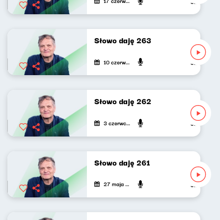
17 czerwca 2026
Jarosław Mi
Słowo daję 263
10 czerwca 2026
Jarosław Mi
Słowo daję 262
3 czerwca 2026
Jarosław Mi
Słowo daję 261
27 maja 2026
Jarosław Mi