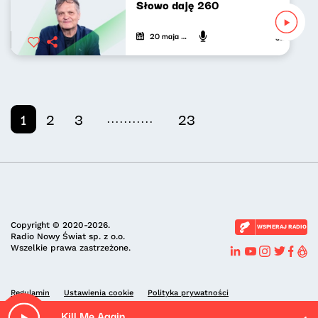
Słowo daję 260
20 maja 2026
Jarosław Mi
...........
1
2
3
23
Copyright © 2020-2026.
WSPIERAJ RADIO
Radio Nowy Świat sp. z o.o.
Wszelkie prawa zastrzeżone.
Regulamin
Ustawienia cookie
Polityka prywatności
Kill Me Again