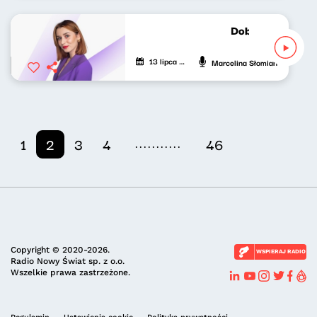
Dobrze nastrojon
13 lipca 2025
Marcelina Słomian
...........
1
2
3
4
46
Copyright © 2020-2026.
WSPIERAJ RADIO
Radio Nowy Świat sp. z o.o.
Wszelkie prawa zastrzeżone.