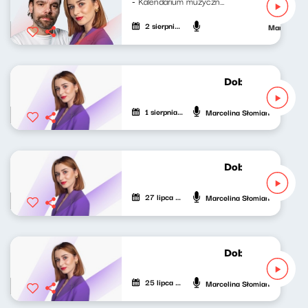
- Kalendarium muzyczne Mateusz...
2 sierpnia 2025
Marcelina S
Dobrze nastrojo
1 sierpnia 2025
Marcelina Słomian
Dobrze nastrojon
27 lipca 2025
Marcelina Słomian
Dobrze nastrojo
25 lipca 2025
Marcelina Słomian