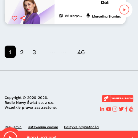
Dobrze nastrojo
22 sierpnia 2025
Marcelina Słomian
...........
1
2
3
46
Copyright © 2020-2026.
WSPIERAJ RADIO
Radio Nowy Świat sp. z o.o.
Wszelkie prawa zastrzeżone.
Regulamin
Ustawienia cookie
Polityka prywatności
Pion i poziom!