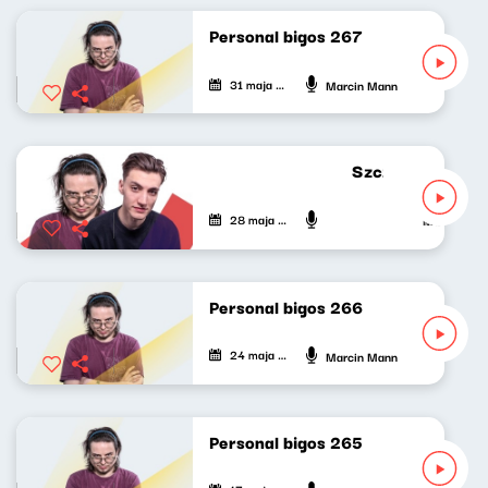
Personal bigos 267
31 maja 2026
Marcin Mann
Szczyt wszystkieg
28 maja 2026
Mateusz And
Personal bigos 266
24 maja 2026
Marcin Mann
Personal bigos 265