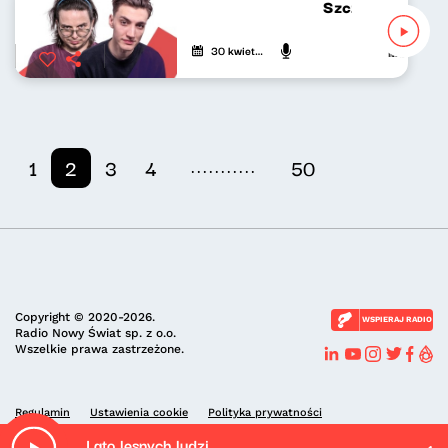
Szczyt wszystkieg
30 kwietnia 2026
Mateusz And
...........
1
2
3
4
50
Copyright © 2020-2026.
WSPIERAJ RADIO
Radio Nowy Świat sp. z o.o.
Wszelkie prawa zastrzeżone.
Regulamin
Ustawienia cookie
Polityka prywatności
Lato lesnych ludzi