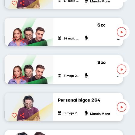
17 maja 2026
Marcin Mann
Szczyt wszystkieg
14 maja 2026
Mateusz And
Szczyt wszystkieg
7 maja 2026
Mateusz And
Personal bigos 264
3 maja 2026
Marcin Mann