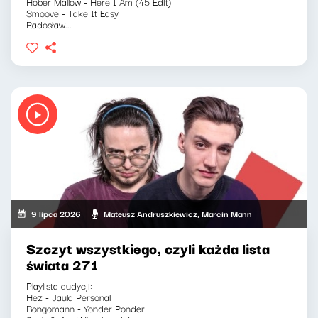
Hober Mallow - Here I Am (45 Edit)
Smoove - Take It Easy
Radosław...
9 lipca 2026
Mateusz Andruszkiewicz, Marcin Mann
Szczyt wszystkiego, czyli każda lista
świata 271
Playlista audycji:
Hez - Jaula Personal
Bongomann - Yonder Ponder