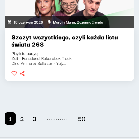
18 czerwca 2026
Marcin Mann, Zuzanna Iłenda
Szczyt wszystkiego, czyli każda lista
świata 268
Playlista audycji:
Zuli - Functional Rekordbox Track
Dina Amine & Sulisizer - Yaly...
...........
1
2
3
50