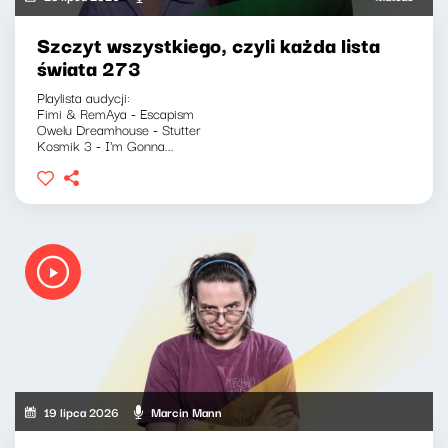
Szczyt wszystkiego, czyli każda lista
świata 273
Playlista audycji:
Fimi & RemAya - Escapism
Owelu Dreamhouse - Stutter
Kosmik 3 - I'm Gonna...
19 lipca 2026
Marcin Mann