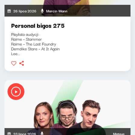
26 lipca 2026
Marcin Mann
Personal bigos 275
Playlista audycji:
Raime - Stammer
Raime - The Last Foundry
Demdike Stare - At It Again
Lee...
23 lipca 2026
Mateusz Andrusz