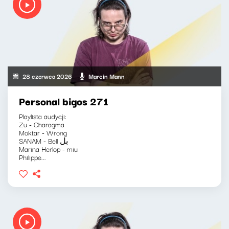
28 czerwca 2026
Marcin Mann
Personal bigos 271
Playlista audycji:
Zu - Charagma
Moktar - Wrong
SANAM - Bell بل
Marina Herlop - miu
Philippe...