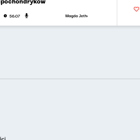
hipochondryków
Magda Jethon, Zbigniew Zamachowski, Woj
56:07
ści