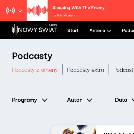
Sleeping With The Enemy
In This Moment
Start
Antena
Podc
Podcasty
Podcasty z anteny
Podcasty extra
Podcast
Data
Programy
Autor