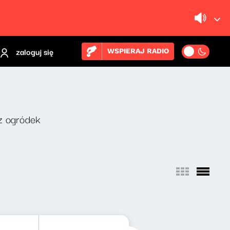
zaloguj się
WSPIERAJ RADIO
z ogródek