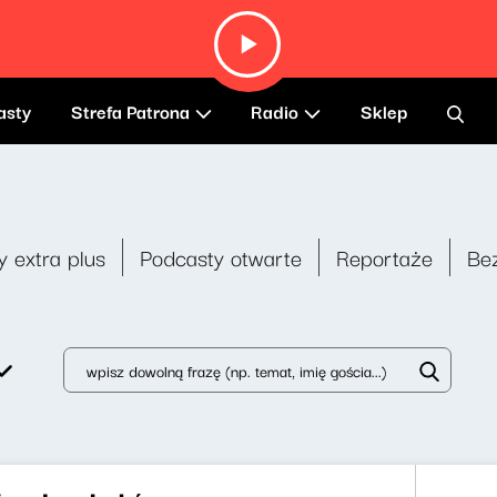
asty
Strefa Patrona
Radio
Sklep
y extra plus
Podcasty otwarte
Reportaże
Be