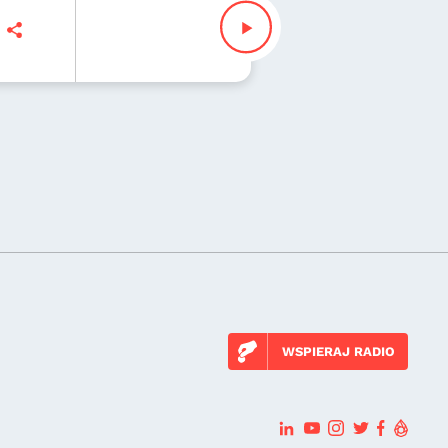
ciech Malajkat, Piotr Polk
WSPIERAJ RADIO