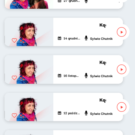
27 grudnia 2025
Weronika W
Kącik różowej g
14 grudnia 2025
Sylwia Chutnik
Kącik różowej g
16 listopada 2025
Sylwia Chutnik
Kącik różowej g
12 października 2025
Sylwia Chutnik