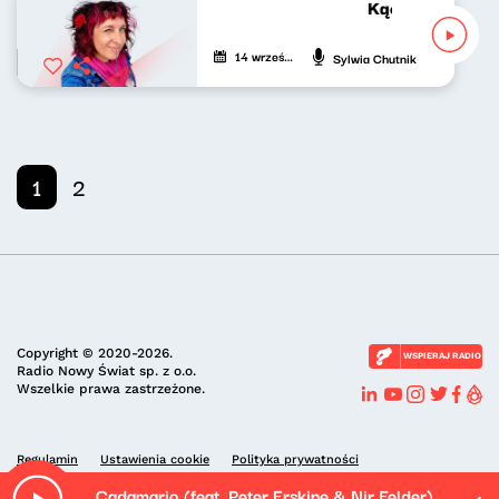
Kącik różowej g
14 września 2025
Sylwia Chutnik
1
2
Copyright © 2020-2026.
WSPIERAJ RADIO
Radio Nowy Świat sp. z o.o.
Wszelkie prawa zastrzeżone.
Regulamin
Ustawienia cookie
Polityka prywatności
Cadamario (feat. Peter Erskine & Nir Felder)