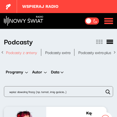
WSPIERAJ RADIO
Podcasty
Podcasty z anteny
Podcasty extra
Podcasty extra plus
Data
Programy
Autor
Kącik różowej g