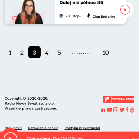
Dalej niż północ 85
23 listopada 2025
Olga Bobienko
...........
1
2
3
4
5
10
Copyright © 2020-2026.
WSPIERAJ RADIO
Radio Nowy Świat sp. z o.o.
Wszelkie prawa zastrzeżone.
Regulamin
Ustawienia cookie
Polityka prywatności
Come Over, Do Me Wrong