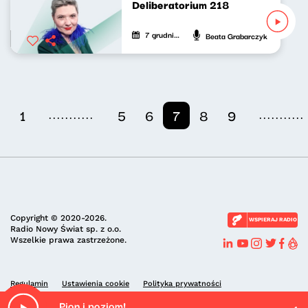
Deliberatorium 218
7 grudnia 2024
Beata Grabarczyk
...........
...........
1
5
6
7
8
9
Copyright © 2020-2026.
WSPIERAJ RADIO
Radio Nowy Świat sp. z o.o.
Wszelkie prawa zastrzeżone.
Regulamin
Ustawienia cookie
Polityka prywatności
Pion i poziom!