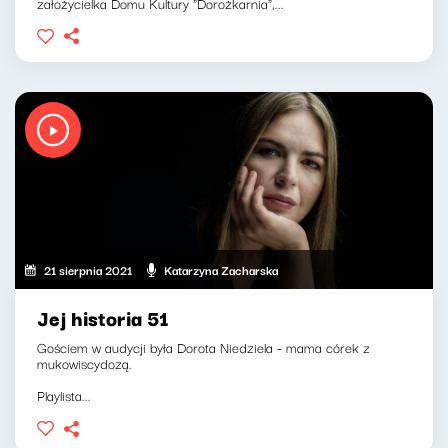
założycielka Domu Kultury "Dorożkarnia",...
21 sierpnia 2021
Katarzyna Zacharska
Jej historia 51
Gościem w audycji była Dorota Niedziela - mama córek z
mukowiscydozą.
Playlista...