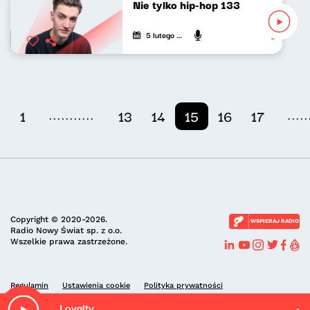
Nie tylko hip-hop 133
5 lutego 2023
Mateusz An
...........
.....
1
13
14
15
16
17
Copyright © 2020-2026.
WSPIERAJ RADIO
Radio Nowy Świat sp. z o.o.
Wszelkie prawa zastrzeżone.
Regulamin
Ustawienia cookie
Polityka prywatności
Loyalty