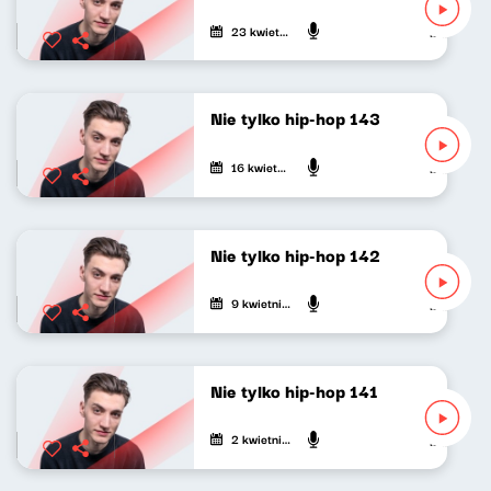
23 kwietnia 2023
Mateusz An
Nie tylko hip-hop 143
16 kwietnia 2023
Mateusz An
Nie tylko hip-hop 142
9 kwietnia 2023
Mateusz An
Nie tylko hip-hop 141
2 kwietnia 2023
Mateusz An