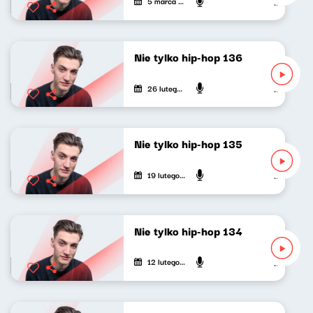
5 marca 2023
Mateusz An
Nie tylko hip-hop 136
26 lutego 2023
Mateusz An
Nie tylko hip-hop 135
19 lutego 2023
Mateusz An
Nie tylko hip-hop 134
12 lutego 2023
Mateusz An