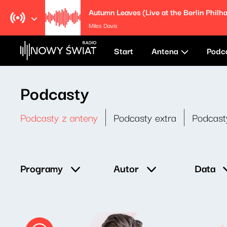
Miles Davis
Start
Antena
Podc
Podcasty
Podcasty z anteny
Podcasty extra
Podcast
Data
Programy
Autor