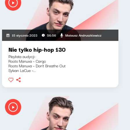
Mateusz Andruszkiewicz
15 stycznia 2023
56:56
Nie tylko hip-hop 130
Playlista audycji:
Roots Manuva - Cargo
Roots Manuva - Don’t Breathe Out
Sylvan LaCue -...