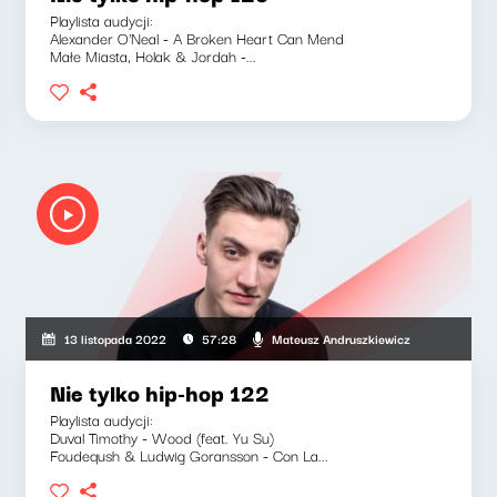
Playlista audycji:
Alexander O'Neal - A Broken Heart Can Mend
Małe Miasta, Holak & Jordah -...
Mateusz Andruszkiewicz
13 listopada 2022
57:28
Nie tylko hip-hop 122
Playlista audycji:
Duval Timothy - Wood (feat. Yu Su)
Foudeqush & Ludwig Goransson - Con La...