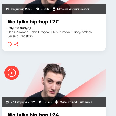
Mateusz Andruszkiewicz
18 grudnia 2022
56:06
Nie tylko hip-hop 127
Playlista audycji:
Hans Zimmer, John Lithgow, Ellen Burstyn, Casey Affleck,
Jessica Chastain,...
Mateusz Andruszkiewicz
27 listopada 2022
56:45
Nie tylko hip-hop 124