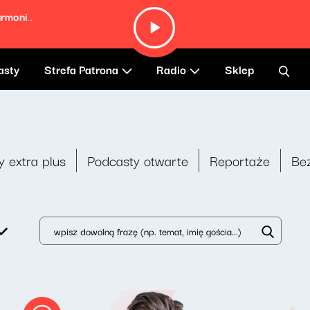
Autumn Leaves (Live at the Berlin Philharmonie, Germany
asty
Strefa Patrona
Radio
Sklep
y extra plus
Podcasty otwarte
Reportaże
Be