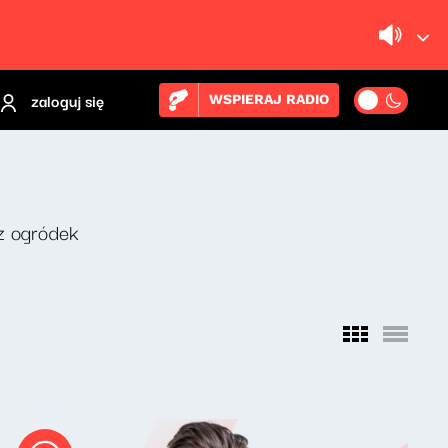
zaloguj się
WSPIERAJ RADIO
z ogródek