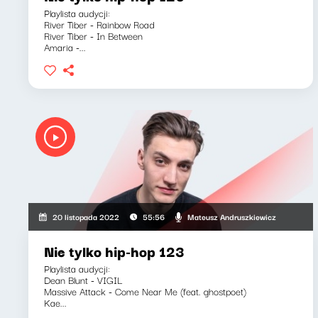
Playlista audycji:
River Tiber - Rainbow Road
River Tiber - In Between
Amaria -...
Mateusz Andruszkiewicz
20 listopada 2022
55:56
Nie tylko hip-hop 123
Playlista audycji:
Dean Blunt - VIGIL
Massive Attack - Come Near Me (feat. ghostpoet)
Kae...