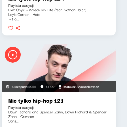
Playlista audycji:
Flwr Chyld - Wreck My Life (feat. Nathan Bajar)
Loyle Carner - Hate
- 1 o...
Mateusz Andruszkiewicz
6 listopada 2022
57:09
Nie tylko hip-hop 121
Playlista audycji:
Dawn Richard and Spencer Zahn, Dawn Richard & Spencer
Zahn - Crimson
Sons...