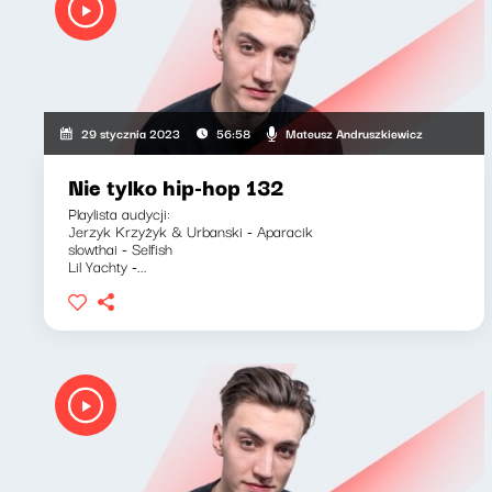
Mateusz Andruszkiewicz
29 stycznia 2023
56:58
Nie tylko hip-hop 132
Playlista audycji:
Jerzyk Krzyżyk & Urbanski - Aparacik
slowthai - Selfish
Lil Yachty -...