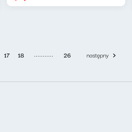
...........
17
18
26
następny