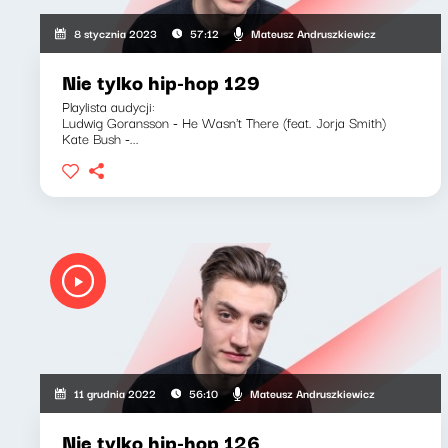
Mateusz Andruszkiewicz
8 stycznia 2023
57:12
Nie tylko hip-hop 129
Playlista audycji:
Ludwig Goransson - He Wasn't There (feat. Jorja Smith)
Kate Bush -...
Mateusz Andruszkiewicz
11 grudnia 2022
56:10
Nie tylko hip-hop 126