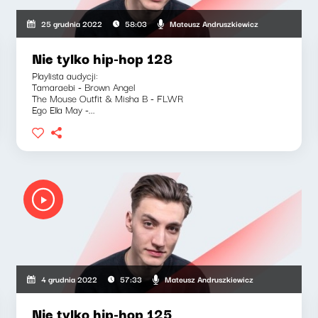
Mateusz Andruszkiewicz
25 grudnia 2022
58:03
Nie tylko hip-hop 128
Playlista audycji:
Tamaraebi - Brown Angel
The Mouse Outfit & Misha B - FLWR
Ego Ella May -...
Mateusz Andruszkiewicz
4 grudnia 2022
57:33
Nie tylko hip-hop 125