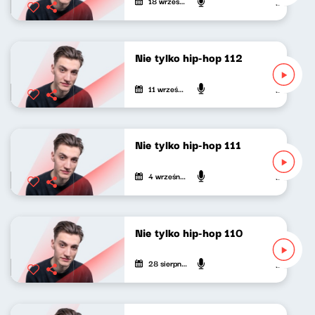
18 września 2022
Mateusz An
Nie tylko hip-hop 112
11 września 2022
Mateusz An
Nie tylko hip-hop 111
4 września 2022
Mateusz An
Nie tylko hip-hop 110
28 sierpnia 2022
Mateusz An