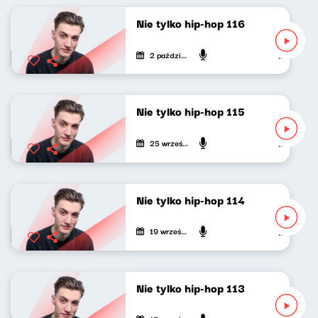
Nie tylko hip-hop 116
2 października 2022
Mateusz An
Nie tylko hip-hop 115
25 września 2022
Mateusz An
Nie tylko hip-hop 114
19 września 2022
Mateusz An
Nie tylko hip-hop 113