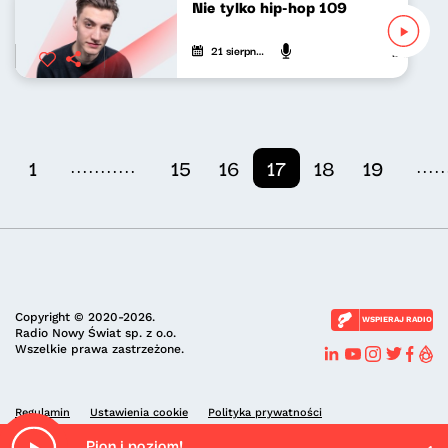
Nie tylko hip-hop 109
21 sierpnia 2022
Mateusz An
...........
.....
1
15
16
17
18
19
Copyright © 2020-2026.
WSPIERAJ RADIO
Radio Nowy Świat sp. z o.o.
Wszelkie prawa zastrzeżone.
Regulamin
Ustawienia cookie
Polityka prywatności
Pion i poziom!