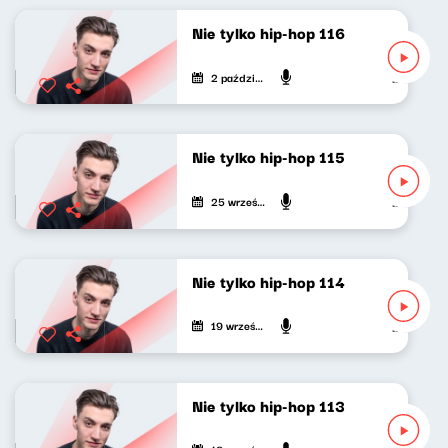
Nie tylko hip-hop 116
2 października 2022
Mateusz An
Nie tylko hip-hop 115
25 września 2022
Mateusz An
Nie tylko hip-hop 114
19 września 2022
Mateusz An
Nie tylko hip-hop 113