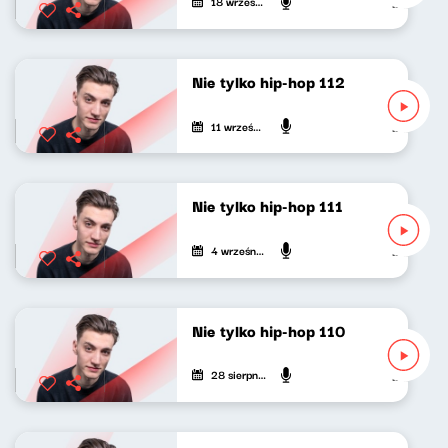
18 września 2022
Mateusz An
Nie tylko hip-hop 112
11 września 2022
Mateusz An
Nie tylko hip-hop 111
4 września 2022
Mateusz An
Nie tylko hip-hop 110
28 sierpnia 2022
Mateusz An