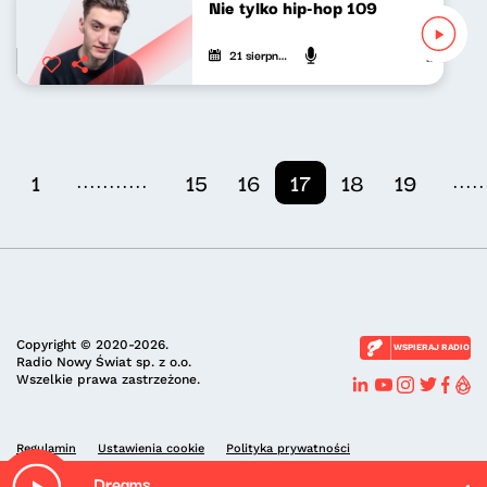
Nie tylko hip-hop 109
21 sierpnia 2022
Mateusz An
...........
.....
1
15
16
17
18
19
Copyright © 2020-2026.
WSPIERAJ RADIO
Radio Nowy Świat sp. z o.o.
Wszelkie prawa zastrzeżone.
Regulamin
Ustawienia cookie
Polityka prywatności
Dreams