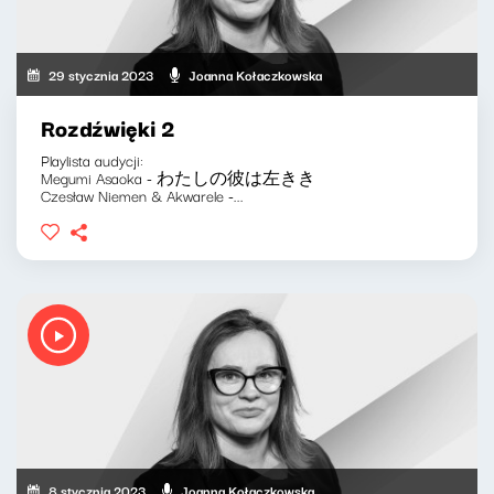
29 stycznia 2023
Joanna Kołaczkowska
Rozdźwięki 2
Playlista audycji:
Megumi Asaoka - わたしの彼は左きき
Czesław Niemen & Akwarele -...
8 stycznia 2023
Joanna Kołaczkowska