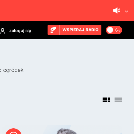
zaloguj się
WSPIERAJ RADIO
z ogródek