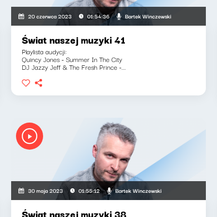
Bartek Winczewski
20 czerwca 2023
01:54:36
Świat naszej muzyki 41
Playlista audycji:
Quincy Jones - Summer In The City
DJ Jazzy Jeff & The Fresh Prince -...
Bartek Winczewski
30 maja 2023
01:55:12
Świat naszej muzyki 38