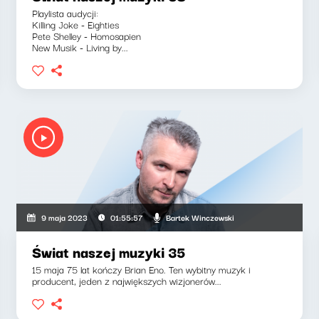
Playlista audycji:
Killing Joke - Eighties
Pete Shelley - Homosapien
New Musik - Living by...
Bartek Winczewski
9 maja 2023
01:55:57
Świat naszej muzyki 35
15 maja 75 lat kończy Brian Eno. Ten wybitny muzyk i
producent, jeden z największych wizjonerów...