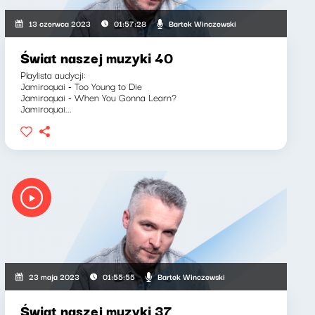
Bartek Winczewski
13 czerwca 2023
01:57:28
Świat naszej muzyki 40
Playlista audycji:
Jamiroquai - Too Young to Die
Jamiroquai - When You Gonna Learn?
Jamiroquai...
Bartek Winczewski
23 maja 2023
01:55:55
Świat naszej muzyki 37