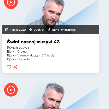
Bartek Winczewski
4 lipca 2023
01:55:14
Świat naszej muzyki 43
Playlista audycji:
Björk - Crying
Björk - Violently Happy (12" Vocal)
Björk - Come To...