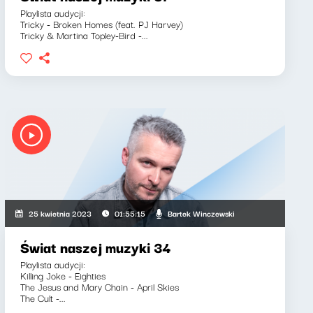
Playlista audycji:
Tricky - Broken Homes (feat. PJ Harvey)
Tricky & Martina Topley-Bird -...
Bartek Winczewski
25 kwietnia 2023
01:55:15
Świat naszej muzyki 34
Playlista audycji:
Killing Joke - Eighties
The Jesus and Mary Chain - April Skies
The Cult -...