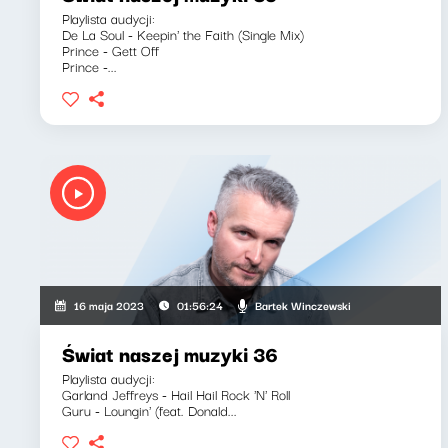
Playlista audycji:
De La Soul - Keepin' the Faith (Single Mix)
Prince - Gett Off
Prince -...
Bartek Winczewski
16 maja 2023
01:56:24
Świat naszej muzyki 36
Playlista audycji:
Garland Jeffreys - Hail Hail Rock 'N' Roll
Guru - Loungin' (feat. Donald...