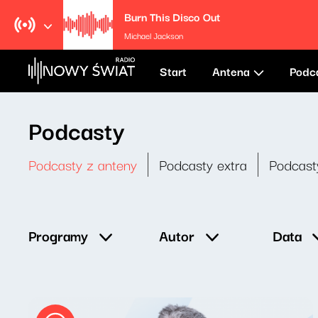
Burn This Disco Out
Michael Jackson
Start
Antena
Podc
Podcasty
Podcasty z anteny
Podcasty extra
Podcast
Data
Programy
Autor