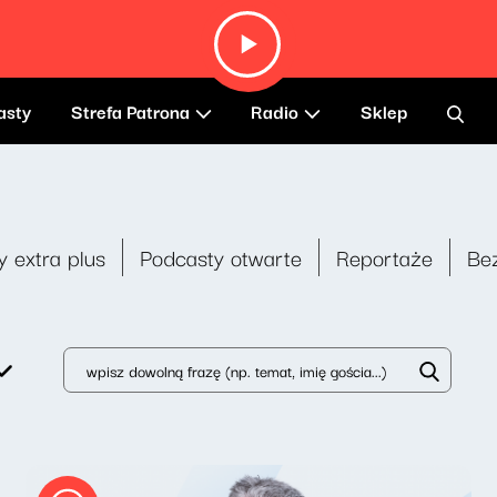
asty
Strefa Patrona
Radio
Sklep
y extra plus
Podcasty otwarte
Reportaże
Be