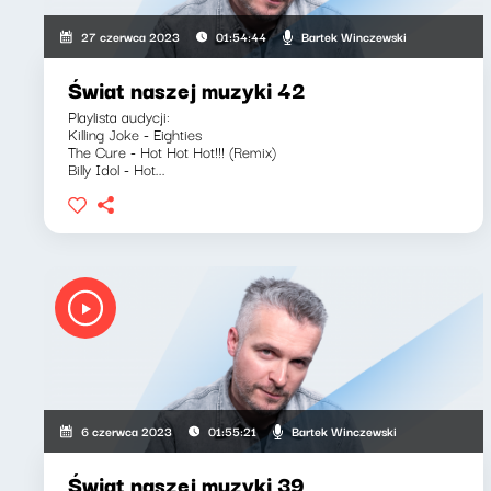
Bartek Winczewski
27 czerwca 2023
01:54:44
Świat naszej muzyki 42
Playlista audycji:
Killing Joke - Eighties
The Cure - Hot Hot Hot!!! (Remix)
Billy Idol - Hot...
Bartek Winczewski
6 czerwca 2023
01:55:21
Świat naszej muzyki 39