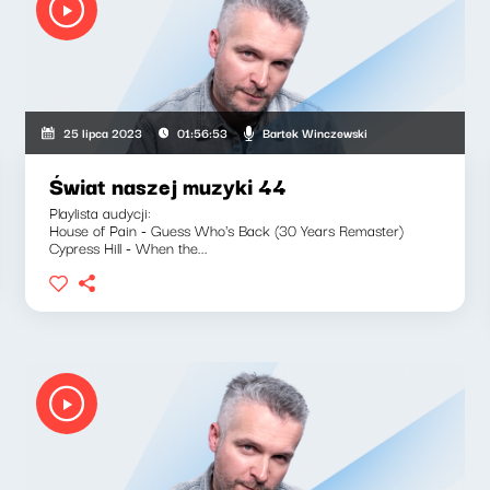
Bartek Winczewski
25 lipca 2023
01:56:53
Świat naszej muzyki 44
Playlista audycji:
House of Pain - Guess Who's Back (30 Years Remaster)
Cypress Hill - When the...