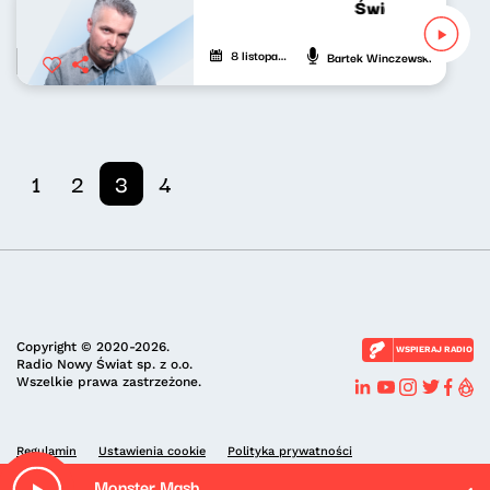
Świat naszej muz
8 listopada 2022
Bartek Winczewski
1
2
3
4
Copyright © 2020-2026.
WSPIERAJ RADIO
Radio Nowy Świat sp. z o.o.
Wszelkie prawa zastrzeżone.
Regulamin
Ustawienia cookie
Polityka prywatności
Monster Mash