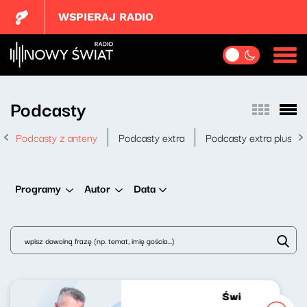
WSPIERAJ RADIO
Podcasty
Podcasty z anteny
Podcasty extra
Podcasty extra plus
Data
Programy
Autor
Świat naszej muz