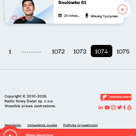
Soulówka 61
20 listopada 2022
Mikołaj Tyczyński
...........
1
1072
1073
1074
1075
Copyright © 2020-2026.
WSPIERAJ RADIO
Radio Nowy Świat sp. z o.o.
Wszelkie prawa zastrzeżone.
Regulamin
Ustawienia cookie
Polityka prywatności
New Horizon