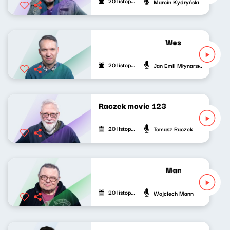
20 listopada 2022
Marcin Kydryński
Wesoła fala Jank
20 listopada 2022
Jan Emil Młynarski
Raczek movie 123
20 listopada 2022
Tomasz Raczek
Manniak po omac
20 listopada 2022
Wojciech Mann