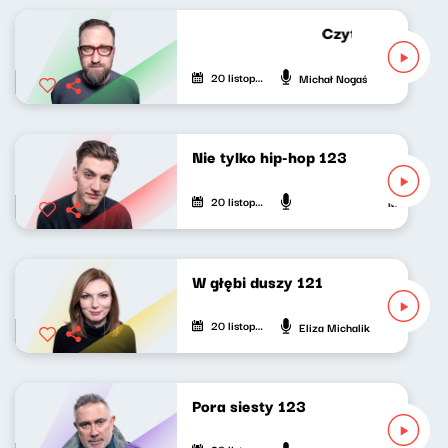
Czytał Michał No
20 listopada 2022
Michał Nogaś
Nie tylko hip-hop 123
20 listopada 2022
Mateusz And
W głębi duszy 121
20 listopada 2022
Eliza Michalik
Pora siesty 123