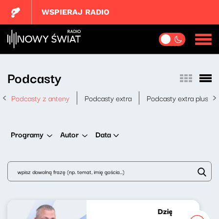
WSPIERAJ RADIO
Podcasty
Podcasty z anteny
Podcasty extra
Podcasty extra plus
Data
Programy
Autor
Dziękuję za wypo