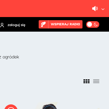
zaloguj się
WSPIERAJ RADIO
z ogródek