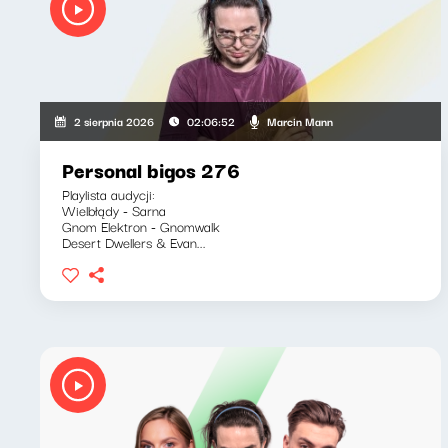
Marcin Mann
2 sierpnia 2026
02:06:52
Personal bigos 276
Playlista audycji:
Wielbłądy - Sarna
Gnom Elektron - Gnomwalk
Desert Dwellers & Evan...