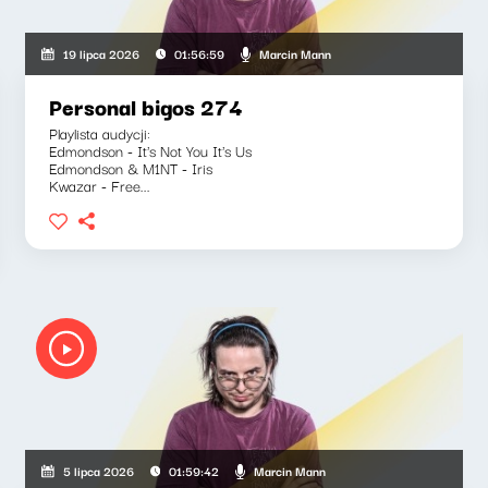
uszkiewicz, Marcin Mann, Zuzanna Iłenda
Marcin Mann
19 lipca 2026
01:56:59
Personal bigos 274
Playlista audycji:
Edmondson - It's Not You It's Us
Edmondson & M1NT - Iris
Kwazar - Free...
uszkiewicz, Marcin Mann
Marcin Mann
5 lipca 2026
01:59:42