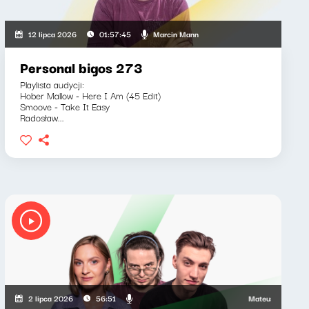
Marcin Mann
12 lipca 2026
01:57:45
Personal bigos 273
Playlista audycji:
Hober Mallow - Here I Am (45 Edit)
Smoove - Take It Easy
Radosław...
Mateusz Andruszkie
2 lipca 2026
56:51