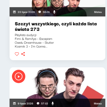
Mateusz Andr
23 lipca 2026
56:01
Szczyt wszystkiego, czyli każda lista
świata 273
Playlista audycji:
Fimi & RemAya - Escapism
Owelu Dreamhouse - Stutter
Kosmik 3 - I'm Gonna...
Mateusz Andr
9 lipca 2026
57:15