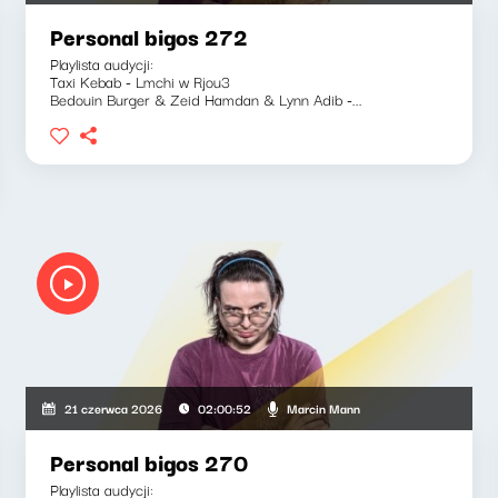
Personal bigos 272
Playlista audycji:
Taxi Kebab - Lmchi w Rjou3
Bedouin Burger & Zeid Hamdan & Lynn Adib -...
Marcin Mann
21 czerwca 2026
02:00:52
Personal bigos 270
Playlista audycji: