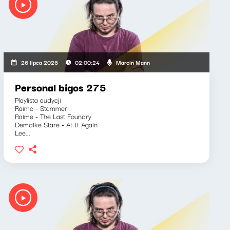
kiewicz, Marcin Mann, Zuzanna Iłenda
Marcin Mann
26 lipca 2026
02:00:24
Personal bigos 275
Playlista audycji:
Raime - Stammer
Raime - The Last Foundry
Demdike Stare - At It Again
Lee...