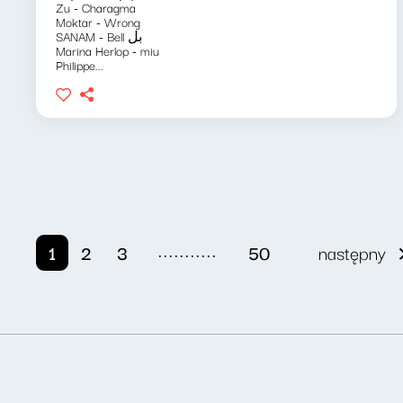
Zu - Charagma
Moktar - Wrong
SANAM - Bell بل
Marina Herlop - miu
Philippe...
...........
1
2
3
50
następny