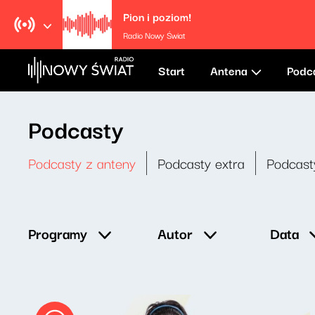
Pion i poziom!
Radio Nowy Świat
Start
Antena
Podc
Podcasty
Podcasty z anteny
Podcasty extra
Podcast
Data
Programy
Autor