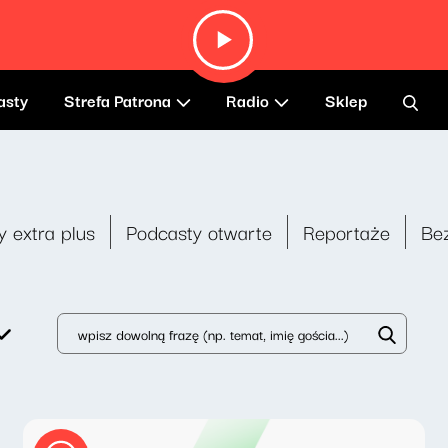
asty
Strefa Patrona
Radio
Sklep
y extra plus
Podcasty otwarte
Reportaże
Be