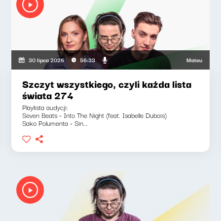
Mateusz Andrusz
30 lipca 2026
56:33
Szczyt wszystkiego, czyli każda lista
świata 274
Playlista audycji:
Seven Beats - Into The Night (feat. Isabelle Dubois)
Sako Polumenta - Sin...