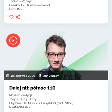
Tonina - Papaya
Breakout - Dziwny weekend
LemON -...
28 czerwca 2026
Jan Janczy
Dalej niż północ 116
Playlista audycji:
Ibeyi - Hurry Hurry
Rhythms Del Mundo - Fragilidad (feat. Sting)
NYAMPINGA -...