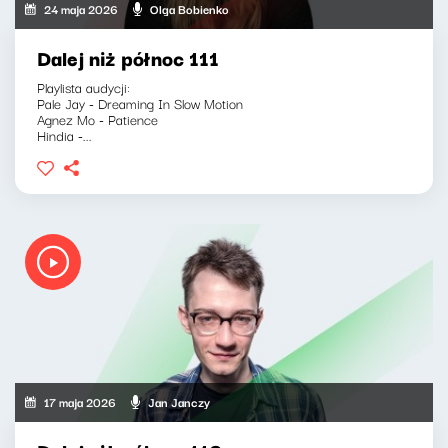
24 maja 2026
Olga Bobienko
Dalej niż północ 111
Playlista audycji:
Pale Jay - Dreaming In Slow Motion
Agnez Mo - Patience
Hindia -...
17 maja 2026
Jan Janczy