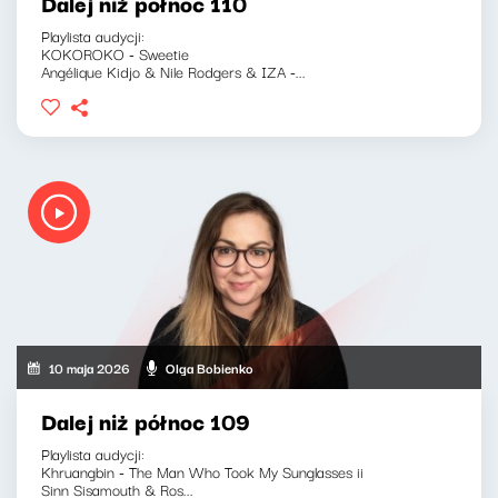
Dalej niż północ 110
Playlista audycji:
KOKOROKO - Sweetie
Angélique Kidjo & Nile Rodgers & IZA -...
10 maja 2026
Olga Bobienko
Dalej niż północ 109
Playlista audycji:
Khruangbin - The Man Who Took My Sunglasses ii
Sinn Sisamouth & Ros...