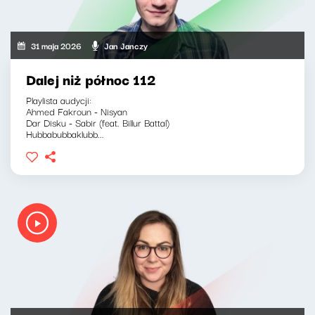
31 maja 2026
Jan Janczy
Dalej niż północ 112
Playlista audycji:
Ahmed Fakroun - Nisyan
Dar Disku - Sabir (feat. Billur Battal)
Hubbabubbaklubb...