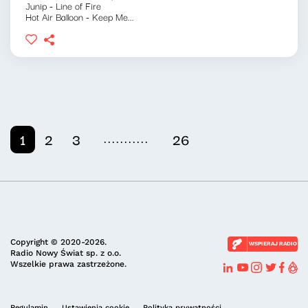
Junip - Line of Fire
Hot Air Balloon - Keep Me...
...........
1
2
3
26
Copyright © 2020-2026.
WSPIERAJ RADIO
Radio Nowy Świat sp. z o.o.
Wszelkie prawa zastrzeżone.
Regulamin
Ustawienia cookie
Polityka prywatności