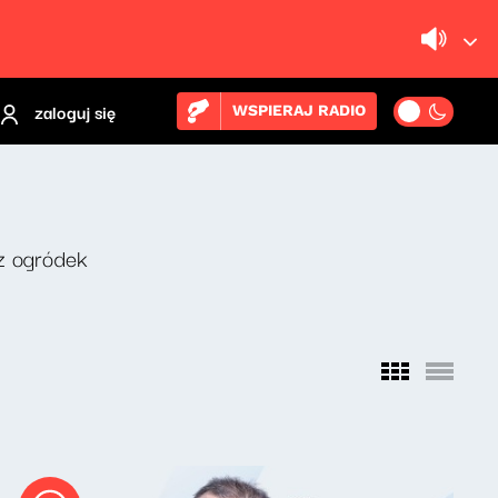
zaloguj się
WSPIERAJ RADIO
z ogródek