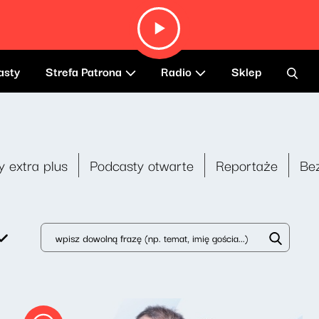
asty
Strefa Patrona
Radio
Sklep
y extra plus
Podcasty otwarte
Reportaże
Be