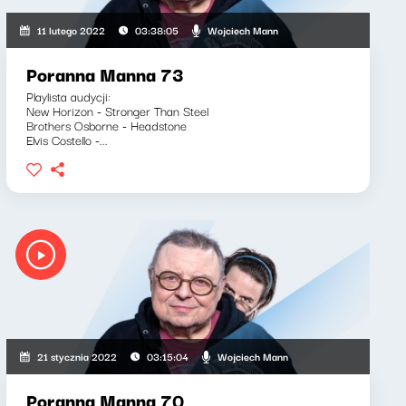
Wojciech Mann
11 lutego 2022
03:38:05
Poranna Manna 73
Playlista audycji:
New Horizon - Stronger Than Steel
Brothers Osborne - Headstone
Elvis Costello -...
Wojciech Mann
21 stycznia 2022
03:15:04
Poranna Manna 70