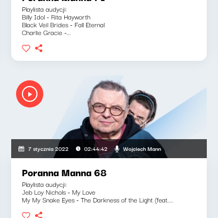
Playlista audycji:
Billy Idol - Rita Hayworth
Black Veil Brides - Fall Eternal
Charlie Gracie -...
Wojciech Mann
7 stycznia 2022
02:44:42
Poranna Manna 68
Playlista audycji:
Jeb Loy Nichols - My Love
My My Snake Eyes - The Darkness of the Light (feat....