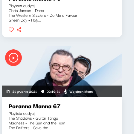
Playlista audycji:
Chris Janson - Done
The Western Sizzlers - Do Me a Favour
Green Day - Holy...
Wojciech Mann
31 grudnia 2021
03:19:41
Poranna Manna 67
Playlista audycji:
The Shadows - Guitar Tango
Madness - The Sun and the Rain
The Drifters - Save the...