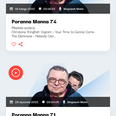
Wojciech Mann
18 lutego 2022
03:18:33
Poranna Manna 74
Playlista audycji:
Christone 'Kingfish' Ingram - Your Time Is Gonna Come
The Darkness - Nobody Can...
Wojciech Mann
28 stycznia 2022
03:40:05
Poranna Manna 71