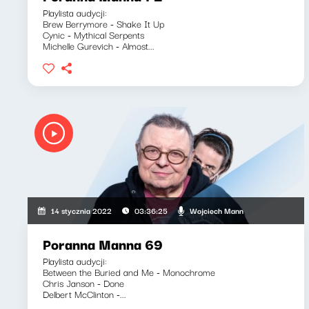
Playlista audycji:
Brew Berrymore - Shake It Up
Cynic - Mythical Serpents
Michelle Gurevich - Almost...
Wojciech Mann
14 stycznia 2022
03:36:25
Poranna Manna 69
Playlista audycji:
Between the Buried and Me - Monochrome
Chris Janson - Done
Delbert McClinton -...