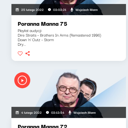
Wojciech Mann
25 lutego 2022
03:03:21
Poranna Manna 75
Playlist audycji:
Dire Straits - Brothers In Arms (Remastered 1996)
Down 'n' Outz - Storm
Dry...
Wojciech Mann
4 lutego 2022
03:13:54
Poranna Manna 72