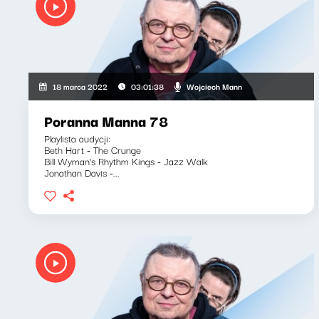
Wojciech Mann
18 marca 2022
03:01:38
Poranna Manna 78
Playlista audycji:
Beth Hart - The Crunge
Bill Wyman's Rhythm Kings - Jazz Walk
Jonathan Davis -...