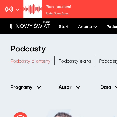
Pion i poziom!
Radio Nowy Świat
Start
Antena
Podc
Podcasty
Podcasty z anteny
Podcasty extra
Podcast
Data
Programy
Autor