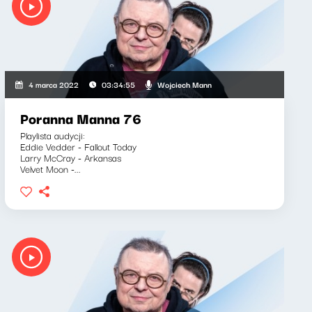
Wojciech Mann
4 marca 2022
03:34:55
Poranna Manna 76
Playlista audycji:
Eddie Vedder - Fallout Today
Larry McCray - Arkansas
Velvet Moon -...