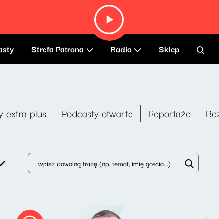
asty
Strefa Patrona
Radio
Sklep
y extra plus
Podcasty otwarte
Reportaże
Be