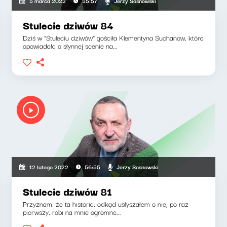
Jerzy Sosnowski
5 marca 2022
55:57
Stulecie dziwów 84
Dziś w "Stuleciu dziwów" gościła Klementyna Suchanow, która
opowiadała o słynnej scenie na...
Jerzy Sosnowski
12 lutego 2022
56:55
Stulecie dziwów 81
Przyznam, że ta historia, odkąd usłyszałem o niej po raz
pierwszy, robi na mnie ogromne...