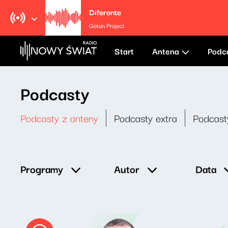
Diferente
Gotan Project
Start
Antena
Podc
Podcasty
Podcasty z anteny
Podcasty extra
Podcast
Data
Programy
Autor