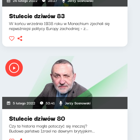
Jerzy Sosnowski
26 lutego 2022
38:27
Stulecie dziwów 83
W końcu września 1938 roku w Monachium zjechali się
najważniejsi politycy Europy zachodniej - z...
Jerzy Sosnowski
5 lutego 2022
53:41
Stulecie dziwów 80
Czy ta historia mogła potoczyć się inaczej?
Budowa państwa Izrael na dawnym brytyjskim...