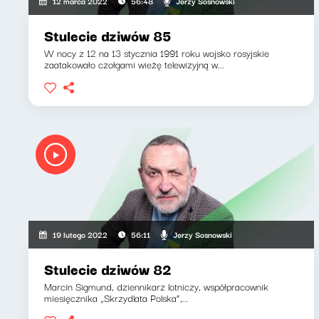
Jerzy Sosnowski
12 marca 2022
56:48
Stulecie dziwów 85
W nocy z 12 na 13 stycznia 1991 roku wojsko rosyjskie
zaatakowało czołgami wieżę telewizyjną w...
Jerzy Sosnowski
19 lutego 2022
56:11
Stulecie dziwów 82
Marcin Sigmund, dziennikarz lotniczy, współpracownik
miesięcznika „Skrzydlata Polska”,...