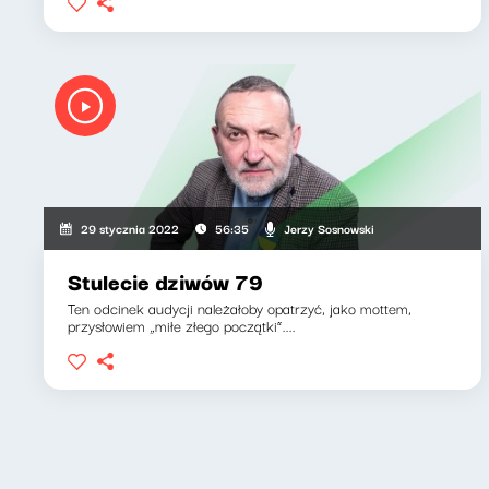
Jerzy Sosnowski
29 stycznia 2022
56:35
Stulecie dziwów 79
Ten odcinek audycji należałoby opatrzyć, jako mottem,
przysłowiem „miłe złego początki”....