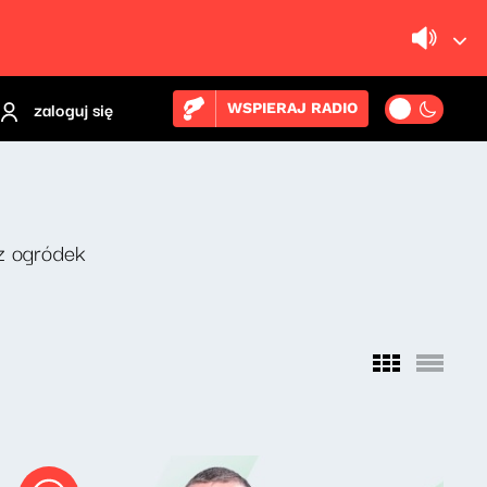
zaloguj się
WSPIERAJ RADIO
z ogródek