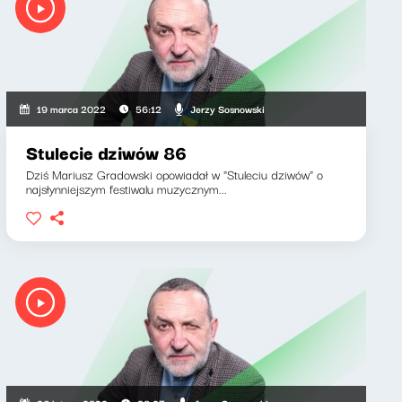
Jerzy Sosnowski
19 marca 2022
56:12
Stulecie dziwów 86
Dziś Mariusz Gradowski opowiadał w "Stuleciu dziwów" o
najsłynniejszym festiwalu muzycznym...