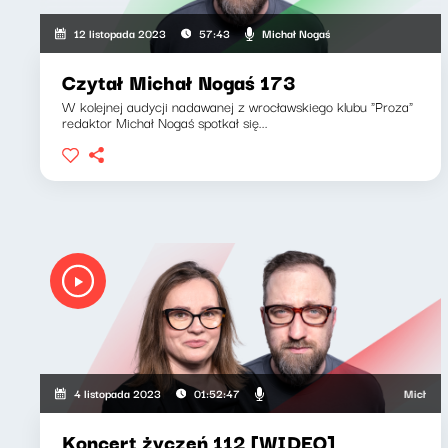
Michał Nogaś
12 listopada 2023
57:43
Czytał Michał Nogaś 173
W kolejnej audycji nadawanej z wrocławskiego klubu "Proza"
redaktor Michał Nogaś spotkał się...
Michał No
4 listopada 2023
01:52:47
Koncert życzeń 112 [WIDEO]