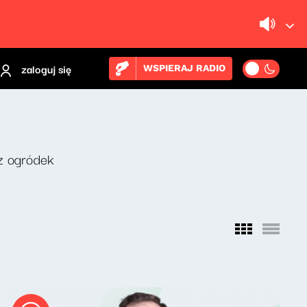
zaloguj się
WSPIERAJ RADIO
z ogródek