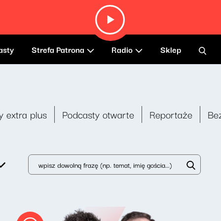
asty
Strefa Patrona
Radio
Sklep
y extra plus
Podcasty otwarte
Reportaże
Be