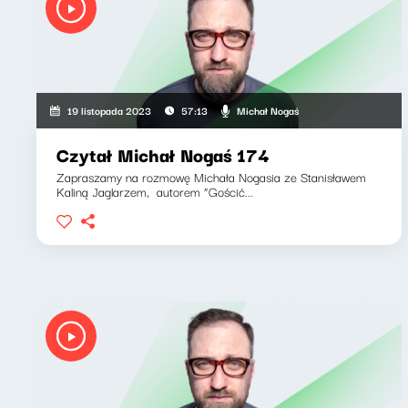
Michał Nogaś
19 listopada 2023
57:13
Czytał Michał Nogaś 174
Zapraszamy na rozmowę Michała Nogasia ze Stanisławem
Kaliną Jaglarzem, autorem “Gościć...