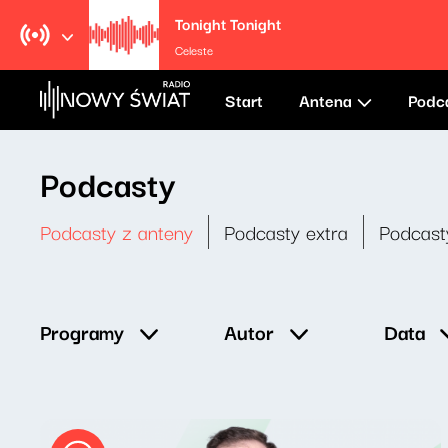
Tonight Tonight
Celeste
Start
Antena
Podc
Podcasty
Podcasty z anteny
Podcasty extra
Podcast
Data
Programy
Autor