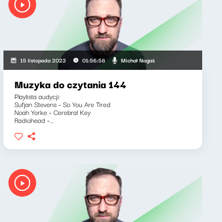
 Wojciech Malajkat
Michał Nogaś
15 listopada 2023
01:56:58
Muzyka do czytania 144
Playlista audycji:
Sufjan Stevens - So You Are Tired
Noah Yorke - Cerebral Key
Radiohead -...