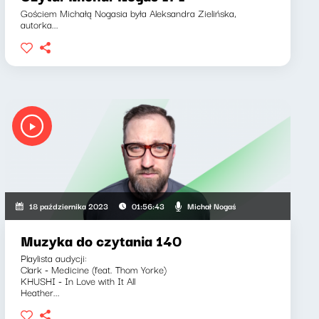
Gościem Michałą Nogasia była Aleksandra Zielińska,
autorka...
Michał Nogaś
18 października 2023
01:56:43
Muzyka do czytania 140
Playlista audycji:
Clark - Medicine (feat. Thom Yorke)
KHUSHI - In Love with It All
Heather...