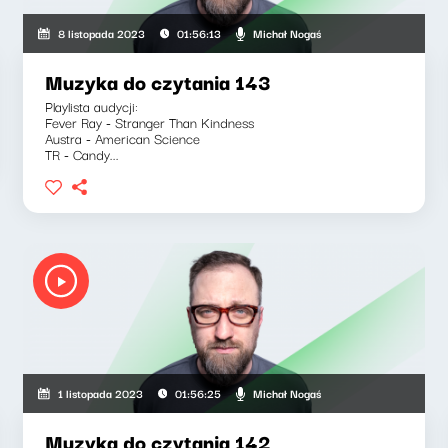
Michał Nogaś
8 listopada 2023
01:56:13
Muzyka do czytania 143
Playlista audycji:
Fever Ray - Stranger Than Kindness
Austra - American Science
TR - Candy...
gaś, Joanna Kołaczkowska
Michał Nogaś
1 listopada 2023
01:56:25
Muzyka do czytania 142