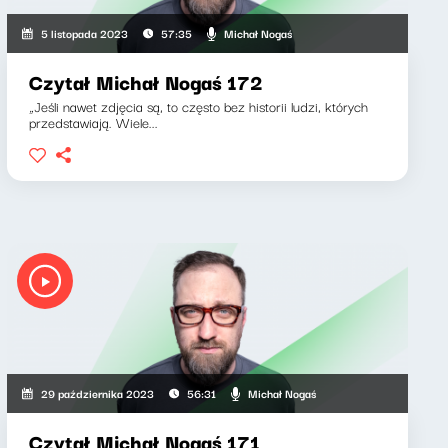
Michał Nogaś
5 listopada 2023
57:35
Czytał Michał Nogaś 172
„Jeśli nawet zdjęcia są, to często bez historii ludzi, których
przedstawiają. Wiele...
Michał Nogaś
29 października 2023
56:31
Czytał Michał Nogaś 171