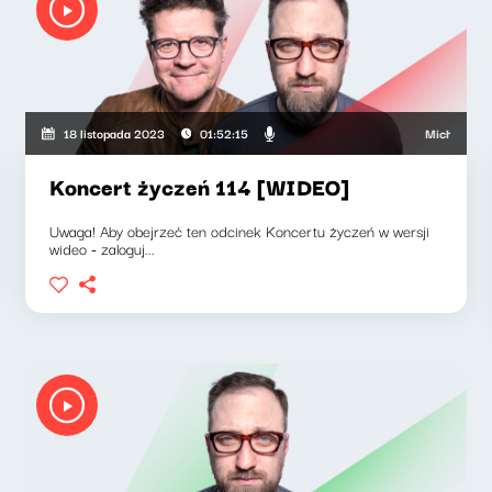
Michał Nogaś,
18 listopada 2023
01:52:15
Koncert życzeń 114 [WIDEO]
Uwaga! Aby obejrzeć ten odcinek Koncertu życzeń w wersji
wideo - zaloguj...