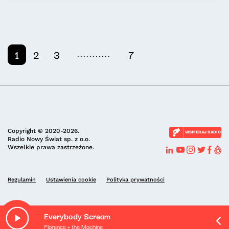
...........
1
2
3
7
Copyright © 2020-2026.
WSPIERAJ RADIO
Radio Nowy Świat sp. z o.o.
Wszelkie prawa zastrzeżone.
Regulamin
Ustawienia cookie
Polityka prywatności
Everybody Scream
Florence + the Machine