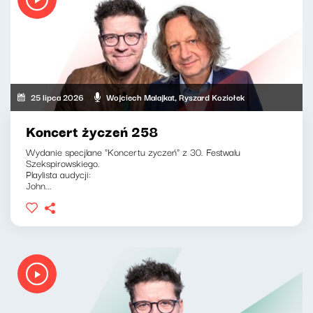
25 lipca 2026
Wojciech Malajkat, Ryszard Koziołek
Koncert życzeń 258
Wydanie specjlane "Koncertu zyczeń" z 30. Festwalu
Szekspirowskiego.
Playlista audycji:
John...