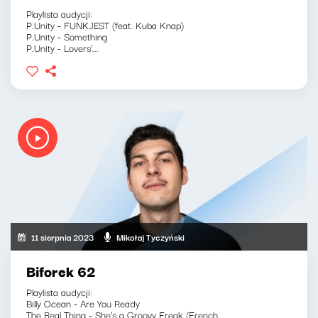
Playlista audycji:
P.Unity - FUNKJEST (feat. Kuba Knap)
P.Unity - Something
P.Unity - Lovers'...
11 sierpnia 2023
Mikołaj Tyczyński
Biforek 62
Playlista audycji:
Billy Ocean - Are You Ready
The Real Thing - She’s a Groovy Freak (French...