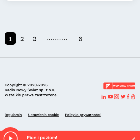
...........
1
2
3
6
Copyright © 2020-2026.
WSPIERAJ RADIO
Radio Nowy Świat sp. z o.o.
Wszelkie prawa zastrzeżone.
Regulamin
Ustawienia cookie
Polityka prywatności
Pion i poziom!