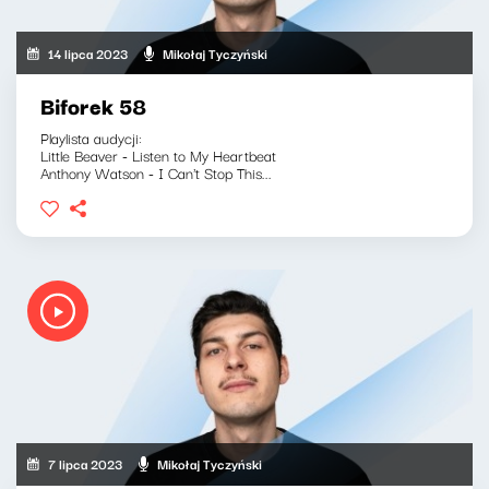
14 lipca 2023
Mikołaj Tyczyński
Biforek 58
Playlista audycji:
Little Beaver - Listen to My Heartbeat
Anthony Watson - I Can't Stop This...
7 lipca 2023
Mikołaj Tyczyński