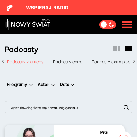
WSPIERAJ RADIO
Podcasty
Podcasty z anteny
Podcasty extra
Podcasty extra plus
Data
Programy
Autor
Przedmowa 8 [W