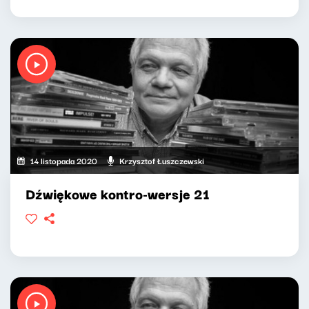
14 listopada 2020
Krzysztof Łuszczewski
Dźwiękowe kontro-wersje 21